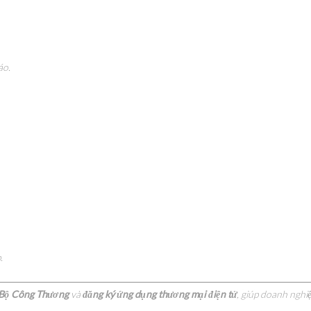
áo.
.
 Bộ Công Thương
và
đăng ký ứng dụng thương mại điện tử
, giúp doanh nghi