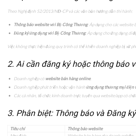
Theo Nghị định 52/2013/NĐ-CP và các văn bản hướng dẫn thi hành:
Thông báo website với Bộ Công Thương
: Áp dụng cho các website 
Đăng ký ứng dụng với Bộ Công Thương
: Áp dụng cho ứng dụng di đ
Việc không thực hiện đúng quy trình có thể khiến doanh nghiệp bị xử p
2. Ai cần đăng ký hoặc thông báo 
Doanh nghiệp có
website bán hàng online
.
Doanh nghiệp phát triển hoặc vận hành
ứng dụng thương mại điện 
Các cá nhân, tổ chức kinh doanh trực tuyến qua website/app có chứ
3. Phân biệt: Thông báo và Đăng ký
Tiêu chí
Thông báo website
Mục đích
Website bán hàng của doanh nghiệp