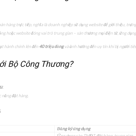
bán hàng trực tiếp, nghĩa là doanh nghiệp sử dụng website để giới thiệu, trư
ộng hoặc website đóng vai trò trung gian – sàn thương mại điện tử, ứng dụn
hạt hành chính lên đến
40 triệu đồng
và ảnh hưởng đến uy tín khi bị người ti
với Bộ Công Thương?
tử
.
c năng đặt hàng.
Đăng ký ứng dụng
Ứng dụng sàn TMĐT, đặt hàng, trung gian