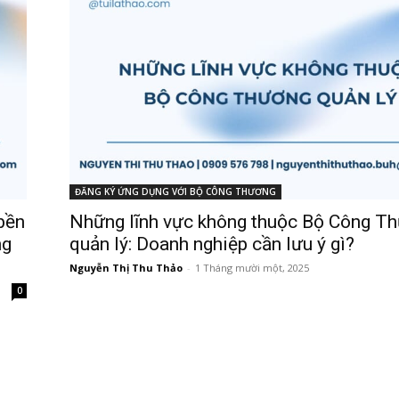
ĐĂNG KÝ ỨNG DỤNG VỚI BỘ CÔNG THƯƠNG
bền
Những lĩnh vực không thuộc Bộ Công T
ng
quản lý: Doanh nghiệp cần lưu ý gì?
Nguyễn Thị Thu Thảo
-
1 Tháng mười một, 2025
0