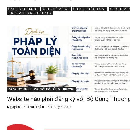
CÁC LOẠI EMAIL
CHIA SẺ VỀ AI
CHƯA PHÂN LOẠI
CLOUD VP
DỊCH VỤ TRAFFIC USER
ĐĂNG KÝ ỨNG DỤNG VỚI BỘ CÔNG THƯƠNG
Website nào phải đăng ký với Bộ Công Thươn
Nguyễn Thị Thu Thảo
-
3 Tháng 8, 2026