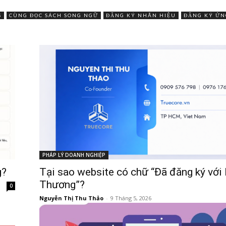
S
CÙNG ĐỌC SÁCH SONG NGỮ
ĐĂNG KÝ NHÃN HIỆU
ĐĂNG KÝ ỨN
PHÁP LÝ DOANH NGHIỆP
g?
Tại sao website có chữ “Đã đăng ký với
Thương”?
0
Nguyễn Thị Thu Thảo
-
9 Tháng 5, 2026