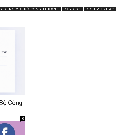
G DỤNG VỚI BỘ CÔNG THƯƠNG
DẠY CON
DỊCH VỤ KHÁC
 Bộ Công
0