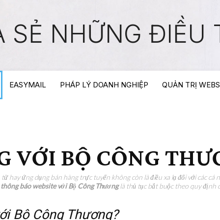
A SẺ NHỮNG ĐIỀU T
EASYMAIL
PHÁP LÝ DOANH NGHIỆP
QUẢN TRỊ WEBS
G VỚI BỘ CÔNG TH
 tử hay ứng dụng bán hàng trực tuyến không còn là điều xa lạ đối với các cá
à
thông báo website với Bộ Công Thương
là thủ tục bắt buộc theo quy định 
với Bộ Công Thương?