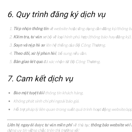
6. Quy trình đăng ký dịch vụ
Tiếp nhận thông tin
về website hoặc ứng dụng cần đăng ký/thông b
Kiểm tra, tư vấn
sơ bộ về loại hình phù hợp (thông báo hay đăng ký).
Soạn và nộp hồ sơ
lên hệ thống của Bộ Công Thương.
Theo dõi, xử lý phản hồi
, bổ sung nếu cần.
Bàn giao kết quả
đã xác nhận từ Bộ Công Thương.
7. Cam kết dịch vụ
Bảo mật tuyệt đối
thông tin khách hàng.
Không phát sinh chi phí ngoài báo giá.
Hỗ trợ pháp lý liên quan trong suốt quá trình hoạt động website/app
Liên hệ ngay để được tư vấn miễn phí
về thủ tục
thông báo website với
dựng uy tín vững chắc trên thị trường số!