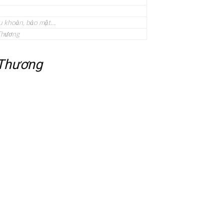
ều khoản, bảo mật…
Thương
 Thương