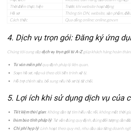
Thời điểm thực hiện
Trước khi website hoạt động
Hồ sơ
Thông tin DN, website, sản phẩm, điề
Cách thức
Qua cổng online: online.gov.vn
4. Dịch vụ trọn gói: Đăng ký ứng 
Chúng tôi cung cấp
dịch vụ trọn gói từ A-Z
giúp khách hàng hoàn thành
Tư vấn miễn phí
quy định pháp lý liên quan.
Soạn hồ sơ, nộp và theo dõi tiến trình xử lý.
Hỗ trợ chỉnh sửa, bổ sung nếu hồ sơ bị từ chối.
5. Lợi ích khi sử dụng dịch vụ của 
Tiết kiệm thời gian
: Không cần tự tìm hiểu rắc rối, không mất thời gi
Đảm bảo tính pháp lý
: Tư vấn đúng quy định, đúng đối tượng cần đ
Chi phí hợp lý
: Linh hoạt theo quy mô, nhu cầu của từng doanh ngh