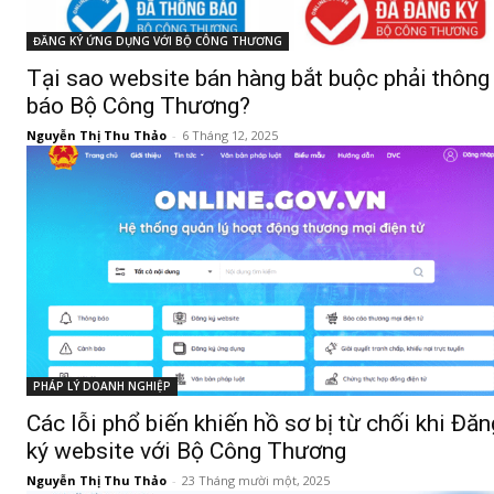
ĐĂNG KÝ ỨNG DỤNG VỚI BỘ CÔNG THƯƠNG
Tại sao website bán hàng bắt buộc phải thông
báo Bộ Công Thương?
Nguyễn Thị Thu Thảo
-
6 Tháng 12, 2025
PHÁP LÝ DOANH NGHIỆP
Các lỗi phổ biến khiến hồ sơ bị từ chối khi Đăn
ký website với Bộ Công Thương
Nguyễn Thị Thu Thảo
-
23 Tháng mười một, 2025