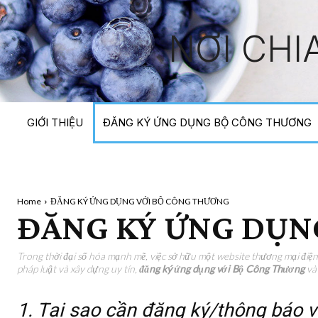
NƠI CHI
GIỚI THIỆU
ĐĂNG KÝ ỨNG DỤNG BỘ CÔNG THƯƠNG
Home
ĐĂNG KÝ ỨNG DỤNG VỚI BỘ CÔNG THƯƠNG
ĐĂNG KÝ ỨNG DỤN
Trong thời đại số hóa mạnh mẽ, việc sở hữu một website thương mại điện
pháp luật và xây dựng uy tín,
đăng ký ứng dụng với Bộ Công Thương
v
1. Tại sao cần đăng ký/thông báo 