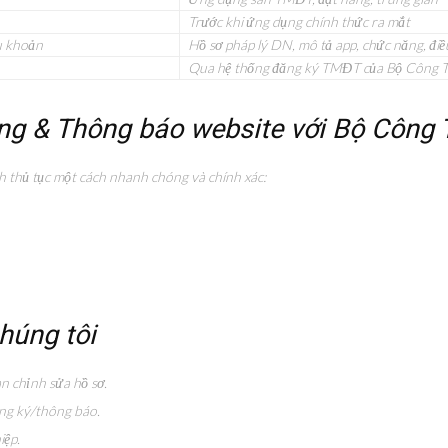
Trước khi ứng dụng chính thức ra mắt
u khoản
Hồ sơ pháp lý DN, mô tả app, chức năng, đi
Qua hệ thống đăng ký TMĐT của Bộ Công 
dụng & Thông báo website với Bộ Công
 thủ tục một cách nhanh chóng và chính xác:
chúng tôi
an chỉnh sửa hồ sơ.
ăng ký/thông báo.
iệp.