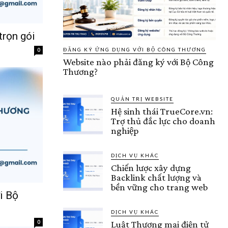
trọn gói
0
ĐĂNG KÝ ỨNG DỤNG VỚI BỘ CÔNG THƯƠNG
Website nào phải đăng ký với Bộ Công
Thương?
QUẢN TRỊ WEBSITE
Hệ sinh thái TrueCore.vn:
Trợ thủ đắc lực cho doanh
nghiệp
DỊCH VỤ KHÁC
Chiến lược xây dựng
Backlink chất lượng và
bền vững cho trang web
i Bộ
DỊCH VỤ KHÁC
0
Luật Thương mại điện tử