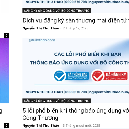
ĐĂNG KÝ ỨNG DỤNG VỚI BỘ CÔNG THƯƠNG
Dịch vụ đăng ký sàn thương mại điện tử 
Nguyễn Thị Thu Thảo
-
2 Tháng 12, 2025
0
ĐĂNG KÝ ỨNG DỤNG VỚI BỘ CÔNG THƯƠNG
g
5 lỗi phổ biến khi thông báo ứng dụng vớ
Công Thương
Nguyễn Thị Thu Thảo
-
3 Tháng mười một, 2025
0