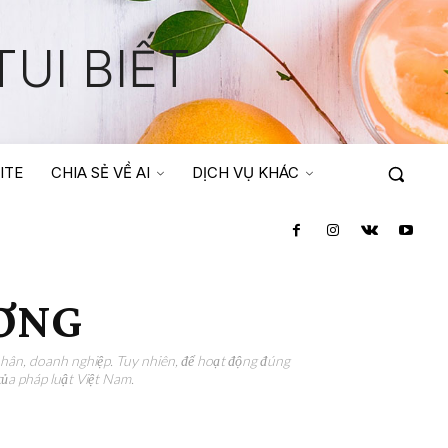
UI BIẾT
ITE
CHIA SẺ VỀ AI
DỊCH VỤ KHÁC
ƯƠNG
 nhân, doanh nghiệp. Tuy nhiên, để hoạt động đúng
của pháp luật Việt Nam.