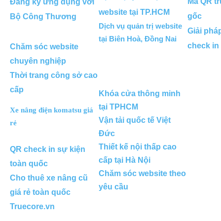
Mã QR tr
Đăng ký ứng dụng với
website tại TP.HCM
gốc
Bộ Công Thương
Dịch vụ quản trị website
Giải phá
tại Biên Hoà, Đồng Nai
check in
Chăm sóc website
chuyên nghiệp
Thời trang công sở cao
cấp
Khóa cửa thông minh
tại TPHCM
Xe nâng điện komatsu giá
Vận tải quốc tế Việt
rẻ
Đức
Thiết kế nội thấp cao
QR check in sự kiện
cấp tại Hà Nội
toàn quốc
Chăm sóc website theo
Cho thuê xe nâng cũ
yêu cầu
giá rẻ toàn quốc
Truecore.vn