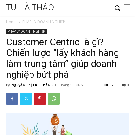
TUI LÀ THẢO
Home
PHÁP LÝ DOANH NGHIỆP
PHÁP LÝ DOANH NGHIỆP
Customer Centric là gì?
Chiến lược “lấy khách hàng
làm trung tâm” giúp doanh
nghiệp bứt phá
By
Nguyễn Thị Thu Thảo
-
15 Tháng 10, 2025
323
0