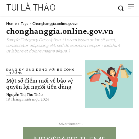
TUI LÀ THẢO
Home
Tags
Chonghanggia.online.gov.vn
chonghanggia.online.gov.vn
Sample Category Description. ( Lorem ipsum dolor sit amet,
consectetur adipisicing elit, sed do eiusmod tempor incididunt
ut labore et dolore magna aliqua. )
ĐĂNG KÝ ỨNG DỤNG VỚI BỘ CÔNG
THƯƠNG
Một số điểm mới về bảo vệ
quyền lợi người tiêu dùng
Nguyễn Thị Thu Thảo
-
18 Tháng mười một, 2024
- Advertisement -