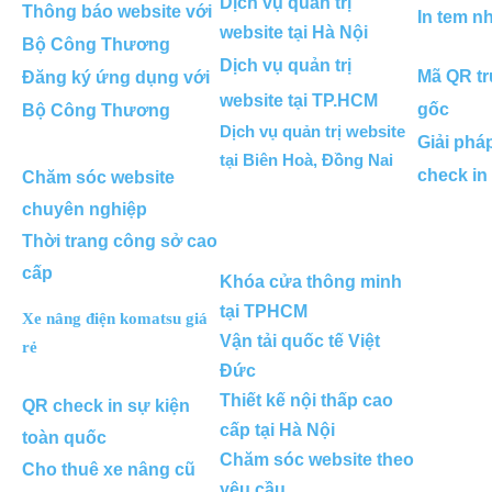
Dịch vụ quản trị
Thông báo website với
In tem n
website tại Hà Nội
Bộ Công Thương
Dịch vụ quản trị
Mã QR tr
Đăng ký ứng dụng với
website tại TP.HCM
gốc
Bộ Công Thương
Dịch vụ quản trị website
Giải phá
tại Biên Hoà, Đồng Nai
check in
Chăm sóc website
chuyên nghiệp
Thời trang công sở cao
cấp
Khóa cửa thông minh
tại TPHCM
Xe nâng điện komatsu giá
Vận tải quốc tế Việt
rẻ
Đức
Thiết kế nội thấp cao
QR check in sự kiện
cấp tại Hà Nội
toàn quốc
Chăm sóc website theo
Cho thuê xe nâng cũ
yêu cầu