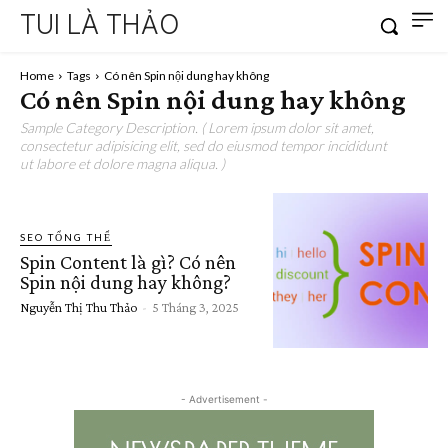
TUI LÀ THẢO
Home
Tags
Có nên Spin nội dung hay không
Có nên Spin nội dung hay không
Sample Category Description. ( Lorem ipsum dolor sit amet,
consectetur adipisicing elit, sed do eiusmod tempor incididunt
ut labore et dolore magna aliqua. )
SEO TỔNG THỂ
Spin Content là gì? Có nên
Spin nội dung hay không?
Nguyễn Thị Thu Thảo
-
5 Tháng 3, 2025
- Advertisement -