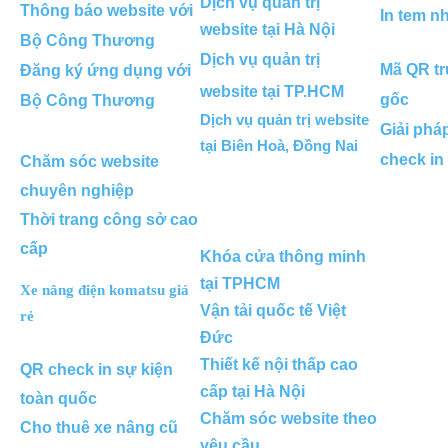
Dịch vụ quản trị
Thông báo website với
In tem n
website tại Hà Nội
Bộ Công Thương
Dịch vụ quản trị
Mã QR tr
Đăng ký ứng dụng với
website tại TP.HCM
gốc
Bộ Công Thương
Dịch vụ quản trị website
Giải phá
tại Biên Hoà, Đồng Nai
check in
Chăm sóc website
chuyên nghiệp
Thời trang công sở cao
cấp
Khóa cửa thông minh
tại TPHCM
Xe nâng điện komatsu giá
Vận tải quốc tế Việt
rẻ
Đức
Thiết kế nội thấp cao
QR check in sự kiện
cấp tại Hà Nội
toàn quốc
Chăm sóc website theo
Cho thuê xe nâng cũ
yêu cầu