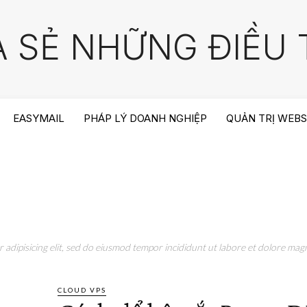
A SẺ NHỮNG ĐIỀU T
EASYMAIL
PHÁP LÝ DOANH NGHIỆP
QUẢN TRỊ WEBS
adipisicing elit, sed do eiusmod tempor incididunt ut labore et dolore magn
CLOUD VPS