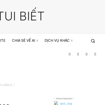
UI BIẾT
ITE
CHIA SẺ VỀ AI
DỊCH VỤ KHÁC
a aliqua. )
- Advertisement -