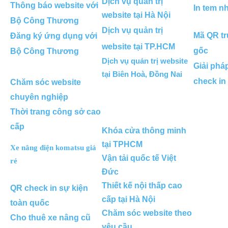
Dịch vụ quản trị
Thông báo website với
In tem n
website tại Hà Nội
Bộ Công Thương
Dịch vụ quản trị
Mã QR tr
Đăng ký ứng dụng với
website tại TP.HCM
gốc
Bộ Công Thương
Dịch vụ quản trị website
Giải phá
tại Biên Hoà, Đồng Nai
check in
Chăm sóc website
chuyên nghiệp
Thời trang công sở cao
cấp
Khóa cửa thông minh
tại TPHCM
Xe nâng điện komatsu giá
Vận tải quốc tế Việt
rẻ
Đức
Thiết kế nội thấp cao
QR check in sự kiện
cấp tại Hà Nội
toàn quốc
Chăm sóc website theo
Cho thuê xe nâng cũ
yêu cầu