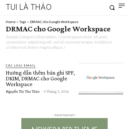
TUI LÀ THẢO
Home
Tags
DRMAC cho Google Workspace
DRMAC cho Google Workspace
Sample Category Description. ( Lorem ipsum dolor sit amet,
consectetur adipisicing elit, sed do eiusmod tempor incididunt
ut labore et dolore magna aliqua. )
CÁC LOẠI EMAIL
Hướng dẫn thêm bản ghi SPF,
DKIM, DRMAC cho Google
Workspace
Nguyễn Thị Thu Thảo
-
9 Tháng 5, 2024
- Advertisement -