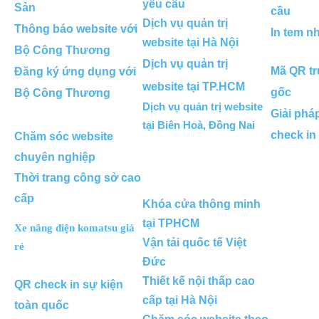
yêu cầu
Sản
cầu
Dịch vụ quản trị
Thông báo website với
In tem n
website tại Hà Nội
Bộ Công Thương
Dịch vụ quản trị
Mã QR tr
Đăng ký ứng dụng với
website tại TP.HCM
gốc
Bộ Công Thương
Dịch vụ quản trị website
Giải phá
tại Biên Hoà, Đồng Nai
check in
Chăm sóc website
chuyên nghiệp
Thời trang công sở cao
cấp
Khóa cửa thông minh
tại TPHCM
Xe nâng điện komatsu giá
Vận tải quốc tế Việt
rẻ
Đức
Thiết kế nội thấp cao
QR check in sự kiện
cấp tại Hà Nội
toàn quốc