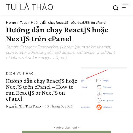
TUI LÀ THẢO
Home
Tags
Hướng dẫn chạy ReactJS hoặc NextJS trên cPanel
Hướng dẫn chạy ReactJS hoặc
NextJS trên cPanel
Sample Category Description. ( Lorem ipsum dolor sit amet,
consectetur adipisicing elit, sed do eiusmod tempor incididunt
ut labore et dolore magna aliqua. )
DỊCH VỤ KHÁC
Hướng dẫn chạy ReactJS hoặc
NextJS trên cPanel – How to
run ReactJS or NextJS on
cPanel
Nguyễn Thị Thu Thảo
-
10 Tháng 5, 2025
- Advertisement -