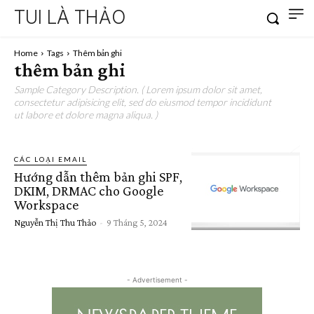
TUI LÀ THẢO
Home
Tags
Thêm bản ghi
thêm bản ghi
Sample Category Description. ( Lorem ipsum dolor sit amet,
consectetur adipisicing elit, sed do eiusmod tempor incididunt
ut labore et dolore magna aliqua. )
CÁC LOẠI EMAIL
Hướng dẫn thêm bản ghi SPF,
DKIM, DRMAC cho Google
Workspace
Nguyễn Thị Thu Thảo
-
9 Tháng 5, 2024
- Advertisement -