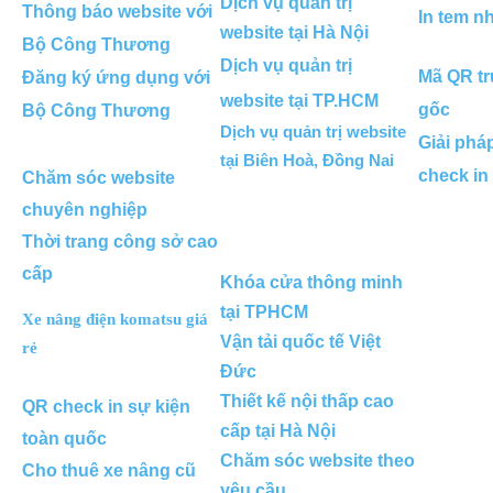
Dịch vụ quản trị
Thông báo website với
In tem n
website tại Hà Nội
Bộ Công Thương
Dịch vụ quản trị
Mã QR tr
Đăng ký ứng dụng với
website tại TP.HCM
gốc
Bộ Công Thương
Dịch vụ quản trị website
Giải phá
tại Biên Hoà, Đồng Nai
check in
Chăm sóc website
chuyên nghiệp
Thời trang công sở cao
cấp
Khóa cửa thông minh
tại TPHCM
Xe nâng điện komatsu giá
Vận tải quốc tế Việt
rẻ
Đức
Thiết kế nội thấp cao
QR check in sự kiện
cấp tại Hà Nội
toàn quốc
Chăm sóc website theo
Cho thuê xe nâng cũ
yêu cầu