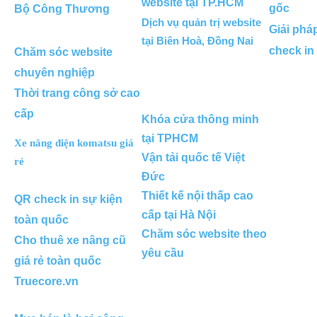
website tại TP.HCM
gốc
Bộ Công Thương
Dịch vụ quản trị website
Giải phá
tại Biên Hoà, Đồng Nai
check in
Chăm sóc website
chuyên nghiệp
Thời trang công sở cao
cấp
Khóa cửa thông minh
tại TPHCM
Xe nâng điện komatsu giá
Vận tải quốc tế Việt
rẻ
Đức
Thiết kế nội thấp cao
QR check in sự kiện
cấp tại Hà Nội
toàn quốc
Chăm sóc website theo
Cho thuê xe nâng cũ
yêu cầu
giá rẻ toàn quốc
Truecore.vn