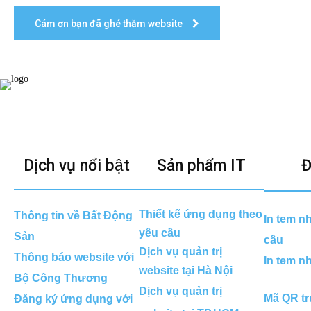
Cám ơn bạn đã ghé thăm website
Dịch vụ nổi bật
Sản phẩm IT
Đ
Thiết kế ứng dụng theo
Thông tin về Bất Động
In tem n
yêu cầu
Sản
cầu
Dịch vụ quản trị
Thông báo website với
In tem n
website tại Hà Nội
Bộ Công Thương
Dịch vụ quản trị
Mã QR tr
Đăng ký ứng dụng với