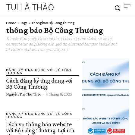
TUI LÀ THẢO
Home
Tags
Thông báo Bộ Công Thương
thông báo Bộ Công Thương
Sample Category Description. ( Lorem ipsum dolor sit amet,
consectetur adipisicing elit, sed do eiusmod tempor incididunt
ut labore et dolore magna aliqua. )
ĐĂNG KÝ ỨNG DỤNG VỚI BỘ CÔNG
THƯƠNG
Cách đăng ký ứng dụng với
Bộ Công Thương
Nguyễn Thị Thu Thảo
-
4 Tháng 8, 2025
ĐĂNG KÝ ỨNG DỤNG VỚI BỘ CÔNG
THƯƠNG
Dịch vụ thông báo website
với Bộ Công Thương: Lợi ích