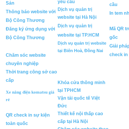
yêu cầu
Sản
cầu
Dịch vụ quản trị
Thông báo website với
In tem n
website tại Hà Nội
Bộ Công Thương
Dịch vụ quản trị
Mã QR tr
Đăng ký ứng dụng với
website tại TP.HCM
gốc
Bộ Công Thương
Dịch vụ quản trị website
Giải phá
tại Biên Hoà, Đồng Nai
check in
Chăm sóc website
chuyên nghiệp
Thời trang công sở cao
cấp
Khóa cửa thông minh
tại TPHCM
Xe nâng điện komatsu giá
Vận tải quốc tế Việt
rẻ
Đức
Thiết kế nội thấp cao
QR check in sự kiện
cấp tại Hà Nội
toàn quốc