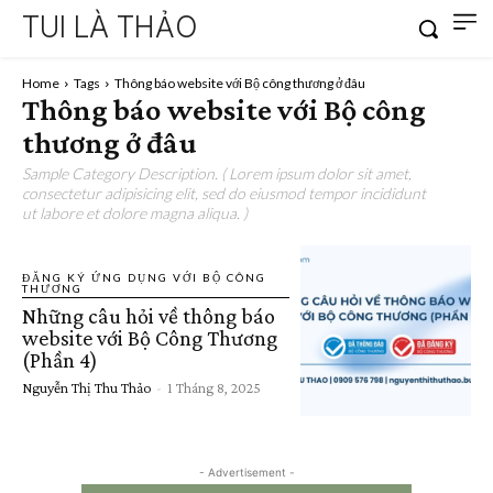
TUI LÀ THẢO
Home
Tags
Thông báo website với Bộ công thương ở đâu
Thông báo website với Bộ công
thương ở đâu
Sample Category Description. ( Lorem ipsum dolor sit amet,
consectetur adipisicing elit, sed do eiusmod tempor incididunt
ut labore et dolore magna aliqua. )
ĐĂNG KÝ ỨNG DỤNG VỚI BỘ CÔNG
THƯƠNG
Những câu hỏi về thông báo
website với Bộ Công Thương
(Phần 4)
Nguyễn Thị Thu Thảo
-
1 Tháng 8, 2025
- Advertisement -