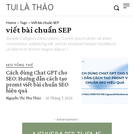
TUI LÀ THẢO
Home
Tags
Viết bài chuẩn SEP
viết bài chuẩn SEP
Sample Category Description. ( Lorem ipsum dolor sit amet,
consectetur adipisicing elit, sed do eiusmod tempor incididunt
ut labore et dolore magna aliqua. )
SEO TỔNG THỂ
Cách dùng Chat GPT cho
SEO: Hướng dẫn cách tạo
promt viết bài chuẩn SEO
hiệu quả
Nguyễn Thị Thu Thảo
-
26 Tháng 7, 2025
- Advertisement -