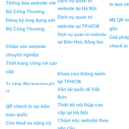
Dịch vụ quản trị
Thông báo website với
In tem n
website tại Hà Nội
Bộ Công Thương
Dịch vụ quản trị
Mã QR tr
Đăng ký ứng dụng với
website tại TP.HCM
gốc
Bộ Công Thương
Dịch vụ quản trị website
Giải phá
tại Biên Hoà, Đồng Nai
check in
Chăm sóc website
chuyên nghiệp
Thời trang công sở cao
cấp
Khóa cửa thông minh
tại TPHCM
Xe nâng điện komatsu giá
Vận tải quốc tế Việt
rẻ
Đức
Thiết kế nội thấp cao
QR check in sự kiện
cấp tại Hà Nội
toàn quốc
Chăm sóc website theo
Cho thuê xe nâng cũ
yêu cầu