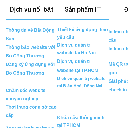
Dịch vụ nổi bật
Sản phẩm IT
Đ
Thiết kế ứng dụng theo
Thông tin về Bất Động
In tem n
yêu cầu
Sản
cầu
Dịch vụ quản trị
Thông báo website với
In tem n
website tại Hà Nội
Bộ Công Thương
Dịch vụ quản trị
Mã QR tr
Đăng ký ứng dụng với
website tại TP.HCM
gốc
Bộ Công Thương
Dịch vụ quản trị website
Giải phá
tại Biên Hoà, Đồng Nai
check in
Chăm sóc website
chuyên nghiệp
Thời trang công sở cao
cấp
Khóa cửa thông minh
tại TPHCM
Xe nâng điện komatsu giá