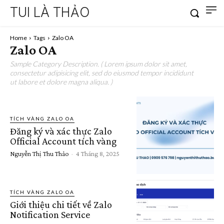
TUI LÀ THẢO
Home
Tags
Zalo OA
Zalo OA
Sample Category Description. ( Lorem ipsum dolor sit amet,
consectetur adipisicing elit, sed do eiusmod tempor incididunt
ut labore et dolore magna aliqua. )
TÍCH VÀNG ZALO OA
Đăng ký và xác thực Zalo
Official Account tích vàng
Nguyễn Thị Thu Thảo
-
4 Tháng 8, 2025
TÍCH VÀNG ZALO OA
Giới thiệu chi tiết về Zalo
Notification Service