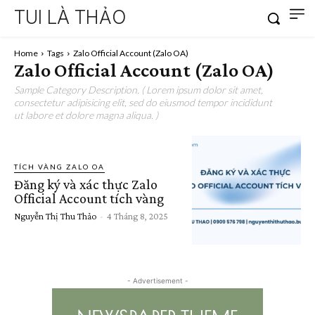
TUI LÀ THẢO
Home
Tags
Zalo Official Account (Zalo OA)
Zalo Official Account (Zalo OA)
Sample Category Description. ( Lorem ipsum dolor sit amet,
consectetur adipisicing elit, sed do eiusmod tempor incididunt
ut labore et dolore magna aliqua. )
TÍCH VÀNG ZALO OA
Đăng ký và xác thực Zalo
Official Account tích vàng
Nguyễn Thị Thu Thảo
-
4 Tháng 8, 2025
- Advertisement -