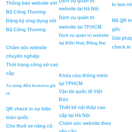
Dịch vụ quản trị
Thông báo website với
In tem n
website tại Hà Nội
Bộ Công Thương
Dịch vụ quản trị
Mã QR tr
Đăng ký ứng dụng với
website tại TP.HCM
gốc
Bộ Công Thương
Dịch vụ quản trị website
Giải phá
tại Biên Hoà, Đồng Nai
check in
Chăm sóc website
chuyên nghiệp
Thời trang công sở cao
cấp
Khóa cửa thông minh
tại TPHCM
Xe nâng điện komatsu giá
Vận tải quốc tế Việt
rẻ
Đức
Thiết kế nội thấp cao
QR check in sự kiện
cấp tại Hà Nội
toàn quốc
Chăm sóc website theo
Cho thuê xe nâng cũ
yêu cầu