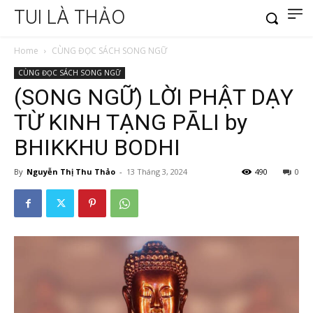
TUI LÀ THẢO
Home
CÙNG ĐỌC SÁCH SONG NGỮ
CÙNG ĐỌC SÁCH SONG NGỮ
(SONG NGỮ) LỜI PHẬT DẠY
TỪ KINH TẠNG PĀLI by
BHIKKHU BODHI
By
Nguyễn Thị Thu Thảo
-
13 Tháng 3, 2024
490
0