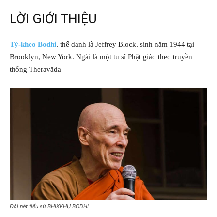
LỜI GIỚI THIỆU
Tỷ-kheo Bodhi
, thế danh là Jeffrey Block, sinh năm 1944 tại
Brooklyn, New York. Ngài là một tu sĩ Phật giáo theo truyền
thống Theravāda.
Đôi nét tiểu sử BHIKKHU BODHI