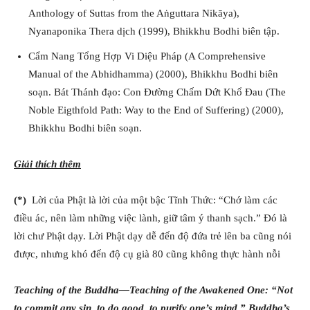
Anthology of Suttas from the Aṅguttara Nikāya),
Nyanaponika Thera dịch (1999), Bhikkhu Bodhi biên tập.
Cẩm Nang Tổng Hợp Vi Diệu Pháp (A Comprehensive
Manual of the Abhidhamma) (2000), Bhikkhu Bodhi biên
soạn. Bát Thánh đạo: Con Đường Chấm Dứt Khổ Đau (The
Noble Eigthfold Path: Way to the End of Suffering) (2000),
Bhikkhu Bodhi biên soạn.
Giải thích thêm
(*)
Lời của Phật là lời của một bậc Tĩnh Thức: “Chớ làm các
điều ác, nên làm những việc lành, giữ tâm ý thanh sạch.” Đó là
lời chư Phật dạy. Lời Phật dạy dễ đến độ đứa trẻ lên ba cũng nói
được, nhưng khó đến độ cụ già 80 cũng không thực hành nỗi
Teaching of the Buddha—Teaching of the Awakened One: “Not
to commit any sin, to do good, to purify one’s mind.” Buddha’s