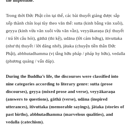
the impossible.
Trong thời Đức Phật còn tại thế, các bài thuyết giảng được sắp
xếp thành chín loại tùy theo văn thể: sutta (kinh bằng văn xuôi),
geyya (kinh vừa văn xuôi vừa văn vần), veyyākaraṇa (ký thuyết
/ trả lời câu hỏi), gāthā (thi kệ), udāna (lời cảm hứng), itivuttaka
(như thị thuyết / lời đáng nhớ), jātaka (chuyện tiền thân Đức
Phật), abbhutadhamma (vị tằng hữu pháp / pháp hy hữu), vedalla
(phương quảng / vấn đáp).
During the Buddha’s life, the discourses were classified into
nine categories according to literary genre: sutta (prose
discourses), geyya (mixed prose and verse), veyyākaraṇa
(answers to questions), gāthā (verse), udāna (inspired
utterances), itivuttaka (memorable sayings), jātaka (stories of
past births), abbhutadhamma (marvelous qualities), and
vedalla (catechism).