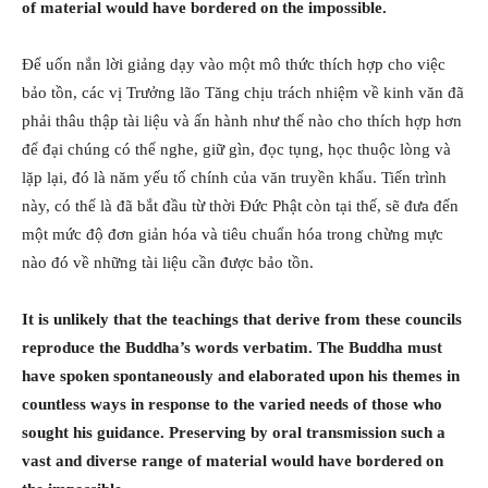
of material would have bordered on the impossible.
Để uốn nắn lời giảng dạy vào một mô thức thích hợp cho việc
bảo tồn, các vị Trưởng lão Tăng chịu trách nhiệm về kinh văn đã
phải thâu thập tài liệu và ấn hành như thế nào cho thích hợp hơn
để đại chúng có thể nghe, giữ gìn, đọc tụng, học thuộc lòng và
lặp lại, đó là năm yếu tố chính của văn truyền khẩu. Tiến trình
này, có thể là đã bắt đầu từ thời Đức Phật còn tại thế, sẽ đưa đến
một mức độ đơn giản hóa và tiêu chuẩn hóa trong chừng mực
nào đó về những tài liệu cần được bảo tồn.
It is unlikely that the teachings that derive from these councils
reproduce the Buddha’s words verbatim. The Buddha must
have spoken spontaneously and elaborated upon his themes in
countless ways in response to the varied needs of those who
sought his guidance. Preserving by oral transmission such a
vast and diverse range of material would have bordered on