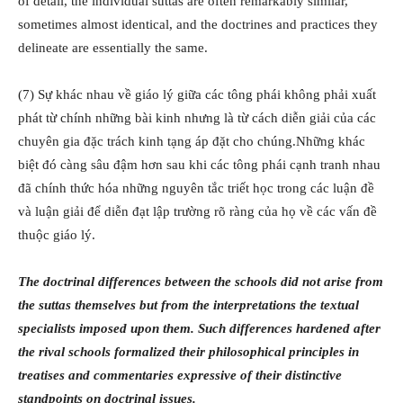
of detail, the individual suttas are often remarkably similar,
sometimes almost identical, and the doctrines and practices they
delineate are essentially the same.
(7) Sự khác nhau về giáo lý giữa các tông phái không phải xuất
phát từ chính những bài kinh nhưng là từ cách diễn giải của các
chuyên gia đặc trách kinh tạng áp đặt cho chúng.Những khác
biệt đó càng sâu đậm hơn sau khi các tông phái cạnh tranh nhau
đã chính thức hóa những nguyên tắc triết học trong các luận đề
và luận giải để diễn đạt lập trường rõ ràng của họ về các vấn đề
thuộc giáo lý.
The doctrinal differences between the schools did not arise from
the suttas themselves but from the interpretations the textual
specialists imposed upon them. Such differences hardened after
the rival schools formalized their philosophical principles in
treatises and commentaries expressive of their distinctive
standpoints on doctrinal issues.