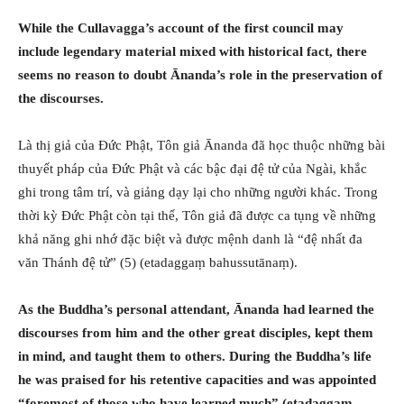
While the Cullavagga’s account of the first council may
include legendary material mixed with historical fact, there
seems no reason to doubt Ānanda’s role in the preservation of
the discourses.
Là thị giả của Đức Phật, Tôn giả Ānanda đã học thuộc những bài
thuyết pháp của Đức Phật và các bậc đại đệ tử của Ngài, khắc
ghi trong tâm trí, và giảng dạy lại cho những người khác. Trong
thời kỳ Đức Phật còn tại thế, Tôn giả đã được ca tụng về những
khả năng ghi nhớ đặc biệt và được mệnh danh là “đệ nhất đa
văn Thánh đệ tử” (5) (etadaggaṃ bahussutānaṃ).
As the Buddha’s personal attendant, Ānanda had learned the
discourses from him and the other great disciples, kept them
in mind, and taught them to others. During the Buddha’s life
he was praised for his retentive capacities and was appointed
“foremost of those who have learned much” (etadaggaṃ