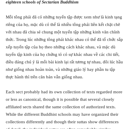
eighteen schools of Sectarian Buddhism
Mỗi tông phái đã có những tuyển tập được xem như là kinh tạng
riêng của họ, mặc dù có thể là nhiều tông phái liên kết chặt chẽ
với nhau đã chia sẻ chung một tuyển tập những kinh văn chính
thức. Trong lúc những tông phái khác nhau có thể đã tổ chức sắp
xếp tuyển tập của họ theo những cách khác nhau, và mặc dù
tuyển tập kinh của họ chứng tỏ có sự khác nhau về các chi tiết,
điều đáng chú ý là mỗi bài kinh lại rất tương tự nhau, đôi lúc hầu
như giống nhau hoàn toàn, và những giáo lý hay phần tu tập
thực hành thì trên căn bản vẫn giống nhau.
Each sect probably had its own collection of texts regarded more
or less as canonical, though it is possible that several closely
affiliated sects shared the same collection of authorized texts.
While the different Buddhist schools may have organized their
collections differently and though their suttas show differences