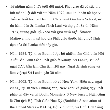
Từ những năm ở lứa tuổi đôi mươi, Phật giáo đã có sức thu
hút mãnh liệt đối với sư. Năm 1972, sau khi hoàn tất học vị
Tiến sĩ Triết học tại Đại học Claremont Graduate School, sư
du hành đến Sri Lanka (Tích Lan) và thọ giới Sa-di. Năm
1973, sư thọ giới Tỷ-kheo với giới sư là ngài Ānanda
Maitreya, một vị sư học giả Phật giáo thuộc hàng ngũ lãnh
đạo của Sri Lanka thời bấy giờ.
Năm 1984, Tỷ-kheo Bodhi được bổ nhiệm làm Chủ biên Hội
Xuất Bản Kinh Sách Phật giáo ở Kandy, Sri Lanka, sau đó
ngài được bầu làm Chủ tịch Hội này. Ngài đã sinh sống và
làm việctại Sri Lanka gần 30 năm.
Năm 2002, Tỷ-kheo Bodhi trở về New York. Hiện nay, ngài
cư ngụ tại Tu viện Chuang Yen, New York và giảng dạy Phật
pháp tại đây và tại Bodhi Monastery ở New Jersey. Ngài cũng
là Chủ tịch Hội Phật Giáo Hoa Kỳ (Buddhist Association of
the United States – BAUS), Hội Yin Shun, và Chủ Tịch Sáng