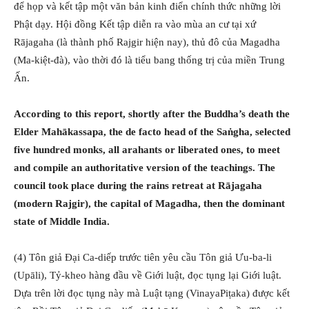
để họp và kết tập một văn bản kinh điển chính thức những lời
Phật dạy. Hội đồng Kết tập diễn ra vào mùa an cư tại xứ
Rājagaha (là thành phố Rajgir hiện nay), thủ đô của Magadha
(Ma-kiệt-đà), vào thời đó là tiểu bang thống trị của miền Trung
Ấn.
According to this report, shortly after the Buddha’s death the
Elder Mahākassapa, the de facto head of the Saṅgha, selected
five hundred monks, all arahants or liberated ones, to meet
and compile an authoritative version of the teachings. The
council took place during the rains retreat at Rājagaha
(modern Rajgir), the capital of Magadha, then the dominant
state of Middle India.
(4) Tôn giả Đại Ca-diếp trước tiên yêu cầu Tôn giả Ưu-ba-li
(Upāli), Tỷ-kheo hàng đầu về Giới luật, đọc tụng lại Giới luật.
Dựa trên lời đọc tụng này mà Luật tạng (VinayaPiṭaka) được kết