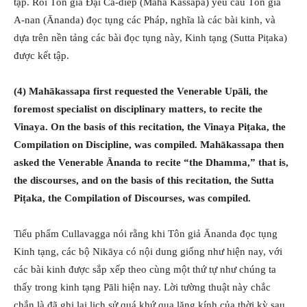
tập. Rồi Tôn giả Đại Ca-diếp (Mahā Kassapa) yêu cầu Tôn giả
A-nan (Ānanda) đọc tụng các Pháp, nghĩa là các bài kinh, và
dựa trên nền tảng các bài đọc tụng này, Kinh tạng (Sutta Piṭaka)
được kết tập.
(4) Mahākassapa first requested the Venerable Upāli, the
foremost specialist on disciplinary matters, to recite the
Vinaya. On the basis of this recitation, the Vinaya Piṭaka, the
Compilation on Discipline, was compiled. Mahākassapa then
asked the Venerable Ānanda to recite “the Dhamma,” that is,
the discourses, and on the basis of this recitation, the Sutta
Piṭaka, the Compilation of Discourses, was compiled.
Tiểu phẩm Cullavagga nói rằng khi Tôn giả Ānanda đọc tụng
Kinh tạng, các bộ Nikāya có nội dung giống như hiện nay, với
các bài kinh được sắp xếp theo cùng một thứ tự như chúng ta
thấy trong kinh tạng Pāli hiện nay. Lời tường thuật này chắc
chắn là đã ghi lại lịch sử quá khứ qua lăng kính của thời kỳ sau