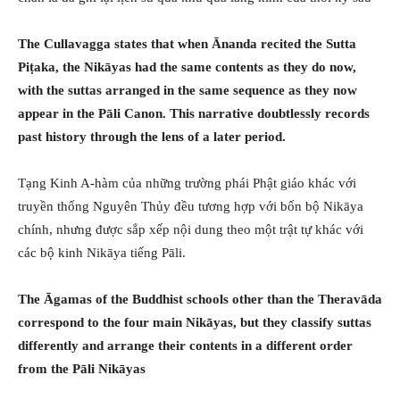
The Cullavagga states that when Ānanda recited the Sutta
Piṭaka, the Nikāyas had the same contents as they do now,
with the suttas arranged in the same sequence as they now
appear in the Pāli Canon. This narrative doubtlessly records
past history through the lens of a later period.
Tạng Kinh A-hàm của những trường phái Phật giáo khác với
truyền thống Nguyên Thủy đều tương hợp với bốn bộ Nikāya
chính, nhưng được sắp xếp nội dung theo một trật tự khác với
các bộ kinh Nikāya tiếng Pāli.
The Āgamas of the Buddhist schools other than the Theravāda
correspond to the four main Nikāyas, but they classify suttas
differently and arrange their contents in a different order
from the Pāli Nikāyas