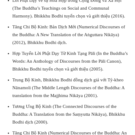
Lời Phật Dạy về sự Hòa Hợp trong Cộng Đồng và Xã Hội
(The Buddha’s Teachings on Social and Communal
Harmony). Bhikkhu Bodhi tuyển chọn và giới thiệu (2016).
Tăng Chi Bộ Kinh: Bản Dịch Mới (Numerical Discourses of
the Buddha: A New Translation of the Aṅguttara Nikāya)
(2012), Bhikkhu Bodhi dịch.
Hợp Tuyển Lời Phật Dạy Từ Kinh Tạng Pāli (In the Buddha’s
Words: An Anthology of Discourses from the Pāli Canon),
Bhikkhu Bodhi tuyển chọn và giới thiệu (2005).
Trung Bộ Kinh, Bhikkhu Bodhi đồng dịch giả với Tỷ-kheo
Nānamoli (The Middle Length Discourses of the Buddha: A
translation from the Majjhima Nikāya (2001).
Tương Ưng Bộ Kinh (The Connected Discourses of the
Buddha: A Translation from the Saṃyutta Nikāya), Bhikkhu
Bodhi dịch (2000).
Tăng Chi Bộ Kinh (Numerical Discourses of the Buddha: An