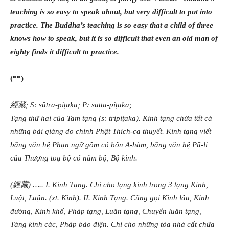
teaching is so easy to speak about, but very difficult to put into
practice. The Buddha’s teaching is so easy that a child of three
knows how to speak, but it is so difficult that even an old man of
eighty finds it difficult to practice.
(**)
經藏; S: sūtra-piṭaka; P: sutta-piṭaka;
Tạng thứ hai của Tam tạng (s: tripiṭaka). Kinh tạng chứa tất cả
những bài giảng do chính Phật Thích-ca thuyết. Kinh tạng viết
bằng văn hệ Phạn ngữ gồm có bốn A-hàm, bằng văn hệ Pā-li
của Thượng toạ bộ có năm bộ, Bộ kinh.
(經藏) ….. I. Kinh Tạng. Chỉ cho tạng kinh trong 3 tạng Kinh,
Luật, Luận. (xt. Kinh). II. Kinh Tạng. Cũng gọi Kinh lâu, Kinh
đường, Kinh khố, Pháp tạng, Luân tạng, Chuyển luân tạng,
Tàng kinh các, Pháp bảo điện. Chỉ cho những tòa nhà cất chứa