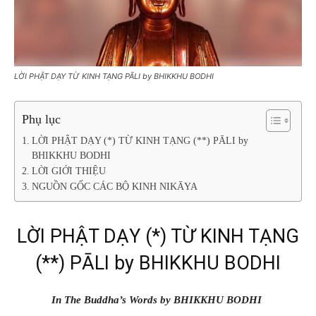
LỜI PHẬT DẠY TỪ KINH TẠNG PĀLI by BHIKKHU BODHI
Phụ lục
LỜI PHẬT DẠY (*) TỪ KINH TẠNG (**) PĀLI by
BHIKKHU BODHI
LỜI GIỚI THIỆU
NGUỒN GỐC CÁC BỘ KINH NIKĀYA
LỜI PHẬT DẠY (*) TỪ KINH TẠNG
(**) PĀLI by BHIKKHU BODHI
In The Buddha’s Words by BHIKKHU BODHI