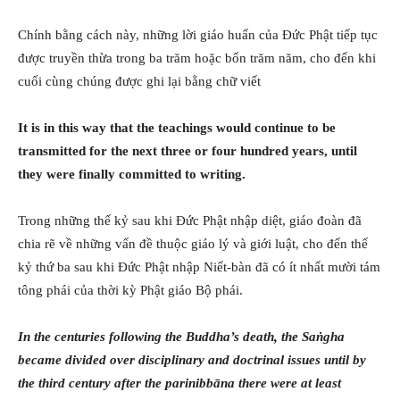
Chính bằng cách này, những lời giáo huấn của Đức Phật tiếp tục
được truyền thừa trong ba trăm hoặc bốn trăm năm, cho đến khi
cuối cùng chúng được ghi lại bằng chữ viết
It is in this way that the teachings would continue to be
transmitted for the next three or four hundred years, until
they were finally committed to writing.
Trong những thế kỷ sau khi Đức Phật nhập diệt, giáo đoàn đã
chia rẽ về những vấn đề thuộc giáo lý và giới luật, cho đến thế
kỷ thứ ba sau khi Đức Phật nhập Niết-bàn đã có ít nhất mười tám
tông phái của thời kỳ Phật giáo Bộ phái.
In the centuries following the Buddha’s death, the Saṅgha
became divided over disciplinary and doctrinal issues until by
the third century after the parinibbāna there were at least