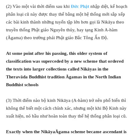
(2) Vào một vài thời điểm sau khi
Đức Phật
nhập diệt, kế hoạch
phân loại cũ này được thay thế bằng một hệ thống mới sắp xếp
các bài kinh thành những tuyển tập lớn hơn gọi là Nikāya theo
truyền thống Phật giáo Nguyên thủy, hay tạng Kinh A-hàm
(Āgama) theo trường phái Phật giáo Bắc Tông Ấn Độ.
At some point after his passing, this older system of
classification was superceded by a new scheme that ordered
the texts into larger collections called Nikāyas in the
Theravāda Buddhist tradition Āgamas in the North Indian
Buddhist schools
(3) Thời điểm nào bộ kinh Nikāya (A-hàm) trở nên phổ biến thì
không thể biết một cách chính xác, nhưng một khi Bộ Kinh này
xuất hiện, nó hầu như hoàn toàn thay thế hệ thống phân loại cũ.
Exactly when the NikāyaĀgama scheme became ascendant is