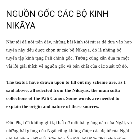
NGUỒN GỐC CÁC BỘ KINH
NIKĀYA
Như tôi đã nói trên đây, những bài kinh tôi rút ra để đưa vào hợp
tuyển này đều được chọn từ các bộ Nikāya, đó là những bộ
tuyển tập kinh tạng Pāli chính gốc. Tưởng cũng cần đưa ra một
vài lời giải thích về nguồn gốc và bản chất của các xuất xứ đó.
The texts I have drawn upon to fill out my scheme are, as I
said above, all selected from the Nikāyas, the main sutta
collections of the Pāli Canon. Some words are needed to
explain the origin and nature of these sources
.
Đức Phật đã không ghi lại bất cứ một bài giảng nào của Ngài, và
những bài giảng của Ngài cũng không được các đệ tử của Ngài
ghi lại bằng chữ viết. Văn hóa Ấn Độ thời Đức Phật sinh sống