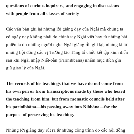
questions of curious inquirers, and engaging in discussions
with people from all classes of society
Các văn bản ghi lại những lời giảng dạy của Ngài mà chúng ta
có ngày nay không phải do chính tay Ngài viết hay từ những bài
phiên tả do những người nghe Ngài giảng rồi ghi lại, nhưng là từ
những hội đồng các vị Trưởng lão Tăng tổ chức kết tập kinh điển
sau khi Ngài nhập Niết-bàn (Parinibbāna) nhằm mục đích gìn
giữ giáo lý của Ngài.
The records of his teachings that we have do not come from
his own pen or from transcriptions made by those who heard
the teaching from him, but from monastic councils held after
his parinibbāna—his passing away into Nibbāna—for the
purpose of preserving his teaching.
Những lời giảng dạy rút ra từ những công trình do các hội đồng