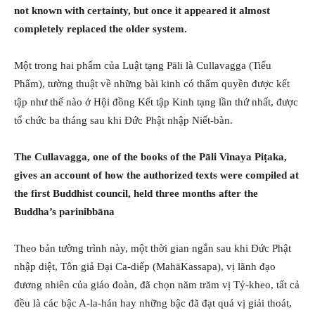
not known with certainty, but once it appeared it almost
completely replaced the older system.
Một trong hai phẩm của Luật tạng Pāli là Cullavagga (Tiểu
Phẩm), tường thuật về những bài kinh có thẩm quyền được kết
tập như thế nào ở Hội đồng Kết tập Kinh tạng lần thứ nhất, được
tổ chức ba tháng sau khi Đức Phật nhập Niết-bàn.
The Cullavagga, one of the books of the Pāli Vinaya Piṭaka,
gives an account of how the authorized texts were compiled at
the first Buddhist council, held three months after the
Buddha’s parinibbāna
Theo bản tường trình này, một thời gian ngắn sau khi Đức Phật
nhập diệt, Tôn giả Đại Ca-diếp (MahāKassapa), vị lãnh đạo
đương nhiên của giáo đoàn, đã chọn năm trăm vị Tỷ-kheo, tất cả
đều là các bậc A-la-hán hay những bậc đã đạt quả vị giải thoát,