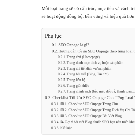
Mỗi loại trang sẽ có cấu trúc, mục tiêu và cách 
sẽ hoạt động đồng bộ, bền vững và hiệu quả hơn 
Phụ lục
SEO Onpage là gì?
Hướng dẫn tối ưu SEO Onpage theo từng loại tra
Trang chủ (Homepage)
Trang danh mục dịch vụ hoặc sản phẩm
Trang chi tiết dịch vụ/sản phẩm
Trang bài viết (Blog, Tin tức)
Trang liên hệ
Trang giới thiệu
Trang chính sách (bảo mật, đổi trả, thanh toán
Checklist Tối Ưu SEO Onpage Cho Từng Loại T
🟩 1. Checklist SEO Onpage Trang Chủ
🟨 2. Checklist SEO Onpage Trang Dịch Vụ Chi Tiế
🟦 3. Checklist SEO Onpage Bài Viết Blog
📝 Gợi ý bài viết Blog chuẩn SEO bạn nên triển kha
Kết luận