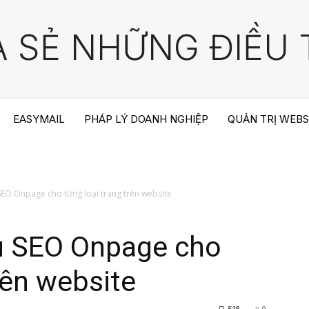
A SẺ NHỮNG ĐIỀU T
EASYMAIL
PHÁP LÝ DOANH NGHIỆP
QUẢN TRỊ WEBS
SEO Onpage cho từng loại trang trên website
u SEO Onpage cho
rên website
518
0