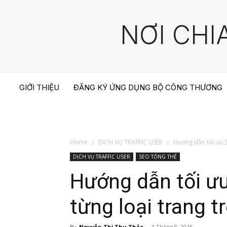
NƠI CHI
GIỚI THIỆU
ĐĂNG KÝ ỨNG DỤNG BỘ CÔNG THƯƠNG
Home
DỊCH VỤ TRAFFIC USER
Hướng dẫn tối ưu 
DỊCH VỤ TRAFFIC USER
SEO TỔNG THỂ
Hướng dẫn tối ư
từng loại trang t
By
Nguyễn Thị Thu Thảo
-
3 Tháng 8, 2025