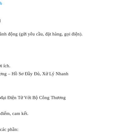
nh
m
ành động (gửi yêu cầu, đặt hàng, gọi điện).
i ích.
ơng – Hồ Sơ Đầy Đủ, Xử Lý Nhanh
Mại Điện Tử Với Bộ Công Thương
 điểm, cam kết.
 các phần: