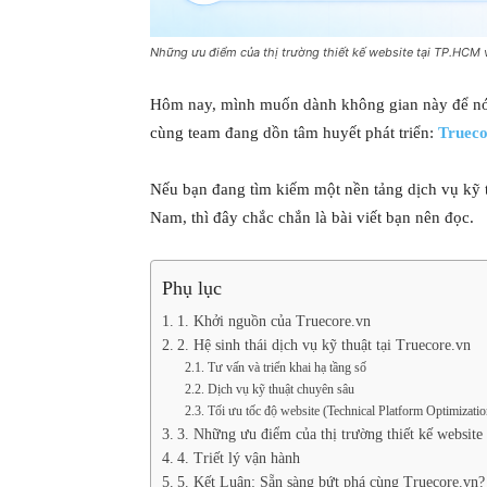
Những ưu điểm của thị trường thiết kế website tại TP.HCM
Hôm nay, mình muốn dành không gian này để nói
cùng team đang dồn tâm huyết phát triển:
Trueco
Nếu bạn đang tìm kiếm một nền tảng dịch vụ kỹ th
Nam, thì đây chắc chắn là bài viết bạn nên đọc.
Phụ lục
1. Khởi nguồn của Truecore.vn
2. Hệ sinh thái dịch vụ kỹ thuật tại Truecore.vn
Tư vấn và triển khai hạ tầng số
Dịch vụ kỹ thuật chuyên sâu
Tối ưu tốc độ website (Technical Platform Optimizatio
3. Những ưu điểm của thị trường thiết kế websit
4. Triết lý vận hành
5. Kết Luận: Sẵn sàng bứt phá cùng Truecore.vn?