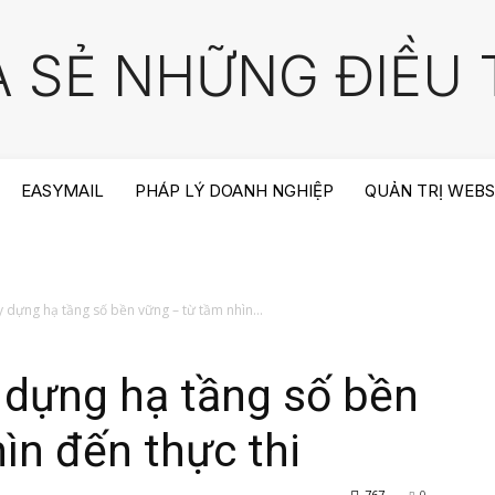
A SẺ NHỮNG ĐIỀU T
EASYMAIL
PHÁP LÝ DOANH NGHIỆP
QUẢN TRỊ WEBS
 dựng hạ tầng số bền vững – từ tầm nhìn...
 dựng hạ tầng số bền
ìn đến thực thi
767
0