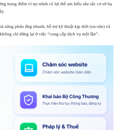
ờng trọng điểm vì tụi mình có lợi thế am hiểu sâu sắc cơ sở hạ
ây.
hả năng phản ứng nhanh, hỗ trợ kỹ thuật kịp thời (on-site) và
không chỉ dừng lại ở việc “cung cấp dịch vụ một lần”.