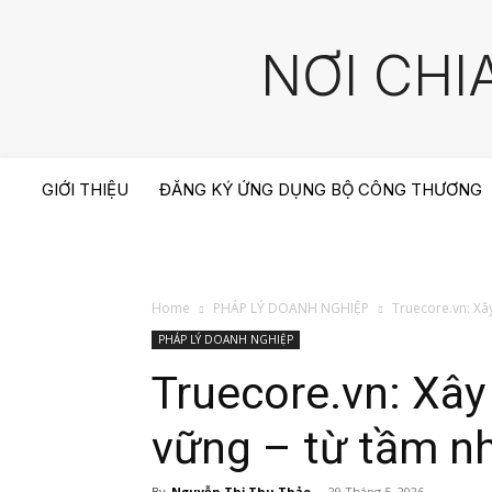
NƠI CHI
GIỚI THIỆU
ĐĂNG KÝ ỨNG DỤNG BỘ CÔNG THƯƠNG
Home
PHÁP LÝ DOANH NGHIỆP
Truecore.vn: Xây
PHÁP LÝ DOANH NGHIỆP
Truecore.vn: Xây
vững – từ tầm nh
By
Nguyễn Thị Thu Thảo
-
29 Tháng 5, 2026