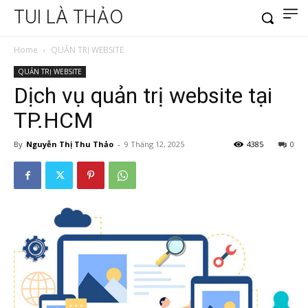
TUI LÀ THẢO
Home
QUẢN TRỊ WEBSITE
QUẢN TRỊ WEBSITE
Dịch vụ quản trị website tại
TP.HCM
By
Nguyễn Thị Thu Thảo
-
9 Tháng 12, 2025
4385
0