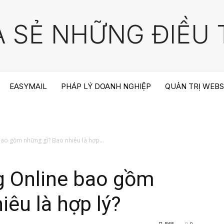
A SẺ NHỮNG ĐIỀU T
EASYMAIL
PHÁP LÝ DOANH NGHIỆP
QUẢN TRỊ WEBS
bao gồm những gì? Bao nhiêu là hợp...
g Online bao gồm
iêu là hợp lý?
865
0