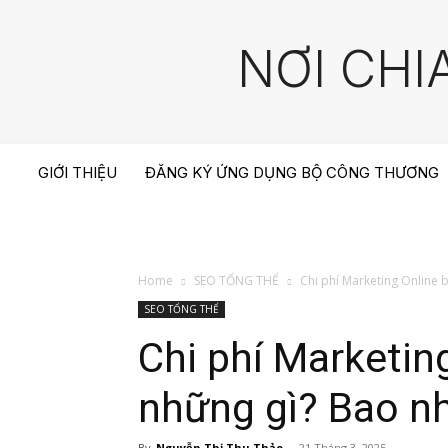
NƠI CHI
GIỚI THIỆU
ĐĂNG KÝ ỨNG DỤNG BỘ CÔNG THƯƠNG
Home
SEO TỔNG THỂ
Chi phí Marketing Online 
SEO TỔNG THỂ
Chi phí Marketin
những gì? Bao nh
By
Nguyễn Thị Thu Thảo
-
21 Tháng 3, 2025