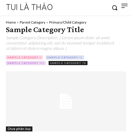
TUI LÀ THẢO
Home
Parent Category
Primary/Child Category
Sample Category Title
Sample Category Description. ( Lorem ipsum dolor sit amet,
consectetur adipisicing elit, sed do eiusmod tempor incididunt
ut labore et dolore magna aliqua. )
SAMPLE CATEGORY I
SAMPLE CATEGORY II
SAMPLE CATEGORY III
SAMPLE CATEGORY IV
Chưa phân loại