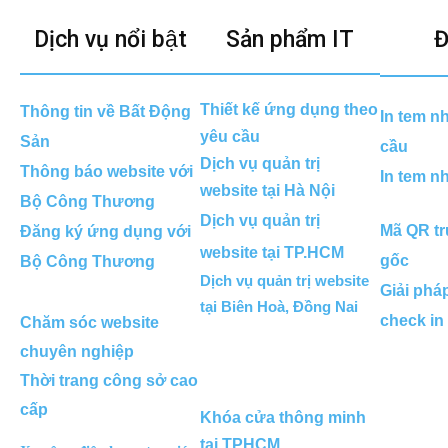
Dịch vụ nổi bật
Sản phẩm IT
Đ
Thiết kế ứng dụng theo
Thông tin về Bất Động
In tem n
yêu cầu
Sản
cầu
Dịch vụ quản trị
Thông báo website với
In tem n
website tại Hà Nội
Bộ Công Thương
Dịch vụ quản trị
Mã QR tr
Đăng ký ứng dụng với
website tại TP.HCM
gốc
Bộ Công Thương
Dịch vụ quản trị website
Giải phá
tại Biên Hoà, Đồng Nai
check in
Chăm sóc website
chuyên nghiệp
Thời trang công sở cao
cấp
Khóa cửa thông minh
tại TPHCM