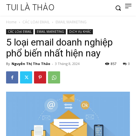
TUI LÀ THẢO
Home
CÁC LOẠI EMAIL
EMAIL MARKETING
CÁC LOẠI EMAIL
EMAIL MARKETING
DỊCH VỤ KHÁC
5 loại email doanh nghiệp
phổ biến nhất hiện nay
By
Nguyễn Thị Thu Thảo
-
3 Tháng 8, 2024
857
0