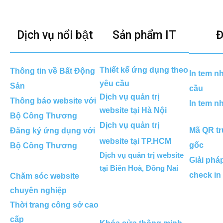
Dịch vụ nổi bật
Sản phẩm IT
Đ
Thiết kế ứng dụng theo
Thông tin về Bất Động
In tem n
yêu cầu
Sản
cầu
Dịch vụ quản trị
Thông báo website với
In tem n
website tại Hà Nội
Bộ Công Thương
Dịch vụ quản trị
Mã QR tr
Đăng ký ứng dụng với
website tại TP.HCM
gốc
Bộ Công Thương
Dịch vụ quản trị website
Giải phá
tại Biên Hoà, Đồng Nai
check in
Chăm sóc website
chuyên nghiệp
Thời trang công sở cao
cấp