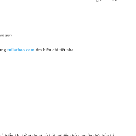
đơn giản
ùng
tuilathao.com
tìm hiểu chi tiết nha.
 triển khai ứng dụng và trải nghiệm trò chuyện dựa trên trí