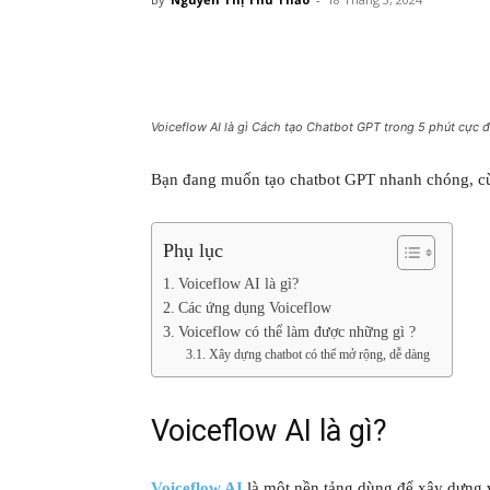
Voiceflow AI là gì Cách tạo Chatbot GPT trong 5 phút cực 
Bạn đang muốn tạo chatbot GPT nhanh chóng, c
Phụ lục
Voiceflow AI là gì?
Các ứng dụng Voiceflow
Voiceflow có thể làm được những gì ?
Xây dựng chatbot có thể mở rộng, dễ dàng
Voiceflow AI là gì?
Voiceflow AI
là một nền tảng dùng để xây dựng và