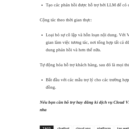
Tạo các phản hồi được hỗ trợ bởi LLM để có c
Cộng tác theo thời gian thực:
Loại bỏ sự cô lập và hỗn loạn nội dung. Với 
gian làm việc tương tác, nơi tổng hợp tất cả dữ
dung phản hồi và hơn thế nữa.
Tự động hóa hỗ trợ khách hàng, sau đó là mọi th
Bắt đầu với các mẫu trợ lý cho các trường h
đồng.
Nếu bạn cần hỗ trợ hay đăng kí dịch vụ Cloud V
nha
TAGS
chatbot
cloud vps
platform
tạo web