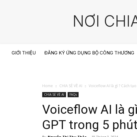
NƠI CHI
GIỚI THIỆU
ĐĂNG KÝ ỨNG DỤNG BỘ CÔNG THƯƠNG
Home
CHIA SẺ VỀ AI
Voiceflow AI là gì ? Cách tạ
CHIA SẺ VỀ AI
FAQs
Voiceflow AI là 
GPT trong 5 phút
By
Nguyễn Thị Thu Thảo
-
18 Tháng 3, 2024