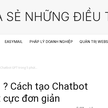
A SẺ NHỮNG ĐIỀU T
EASYMAIL
PHÁP LÝ DOANH NGHIỆP
QUẢN TRỊ WEBS
o Chatbot GPT trong 5 phút...
gì ? Cách tạo Chatbot
 cực đơn giản
613
0