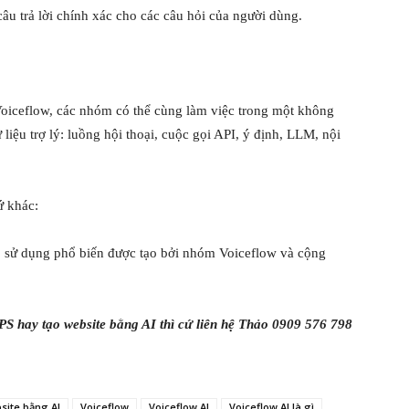
âu trả lời chính xác cho các câu hỏi của người dùng.
Voiceflow, các nhóm có thể cùng làm việc trong một không
 liệu trợ lý: luồng hội thoại, cuộc gọi API, ý định, LLM, nội
ứ khác:
ợp sử dụng phổ biến được tạo bởi nhóm Voiceflow và cộng
PS hay tạo website bằng AI thì cứ liên hệ Thảo 0909 576 798
site bằng AI
Voiceflow
Voiceflow AI
Voiceflow AI là gì