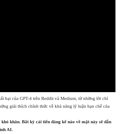
t bại của GPT-4 trên Reddit và Medium, từ những lời chỉ
hững giải thích chính thức về khả năng lý luận hạn chế của
ng khó khăn. Bất kỳ cải tiến đáng kể nào về mặt này sẽ dẫn
ình AI.