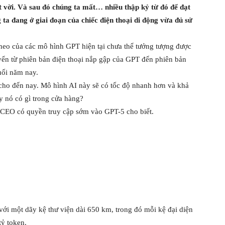
ệt vời. Và sau đó chúng ta mất… nhiều thập kỷ từ đó để đạt
a đang ở giai đoạn của chiếc điện thoại di động vừa đủ sử
 theo của các mô hình GPT hiện tại chưa thể tưởng tượng được
uyển từ phiên bản điện thoại nắp gập của GPT đến phiên bản
uối năm nay.
ho đến nay. Mô hình AI này sẽ có tốc độ nhanh hơn và khả
y nó có gì trong cửa hàng?
ột CEO có quyền truy cập sớm vào GPT-5 cho biết.
với một dãy kệ thư viện dài 650 km, trong đó mỗi kệ đại diện
tỷ token.