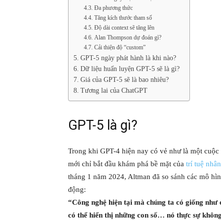
Đa phương thức
Tăng kích thước tham số
Độ dài context sẽ tăng lên
Alan Thompson dự đoán gì?
Cải thiện độ “custom”
GPT-5 ngày phát hành là khi nào?
Dữ liệu huấn luyện GPT-5 sẽ là gì?
Giá của GPT-5 sẽ là bao nhiêu?
Tương lai của ChatGPT
GPT-5 là gì?
Trong khi GPT-4 hiện nay có vẻ như là một cuộc 
mới chỉ bắt đầu khám phá bề mặt của
trí tuệ nhân
tháng 1 năm 2024, Altman đã so sánh các mô hìn
động:
“Công nghệ hiện tại mà chúng ta có giống như c
có thể hiển thị những con số… nó thực sự khô