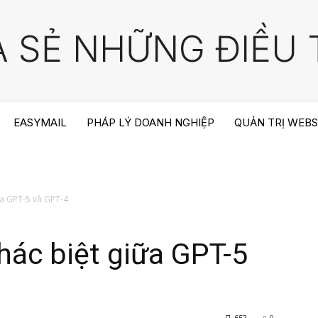
A SẺ NHỮNG ĐIỀU T
EASYMAIL
PHÁP LÝ DOANH NGHIỆP
QUẢN TRỊ WEBS
iữa GPT-5 và GPT-4
khác biệt giữa GPT-5
652
0