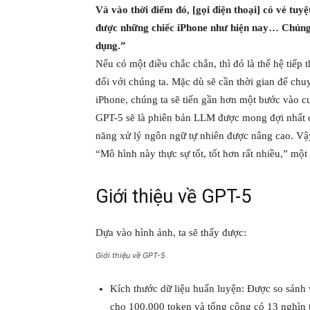
Và vào thời điểm đó, [gọi điện thoại] có vẻ tuy
được những chiếc iPhone như hiện nay… Chúng t
dụng.”
Nếu có một điều chắc chắn, thì đó là thế hệ tiếp
đối với chúng ta. Mặc dù sẽ cần thời gian để ch
iPhone, chúng ta sẽ tiến gần hơn một bước vào c
GPT-5 sẽ là phiên bản LLM được mong đợi nhất c
năng xử lý ngôn ngữ tự nhiên được nâng cao. Vậ
“Mô hình này thực sự tốt, tốt hơn rất nhiều,” m
Giới thiệu về GPT-5
Dựa vào hình ảnh, ta sẽ thấy được:
Giới thiệu về GPT-5
Kích thước dữ liệu huấn luyện: Được so sánh 
cho 100.000 token và tổng cộng có 13 nghìn 