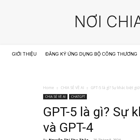
NƠI CHI
GIỚI THIỆU
ĐĂNG KÝ ỨNG DỤNG BỘ CÔNG THƯƠNG
Home
CHIA SẺ VỀ AI
GPT-5 là gì? Sự khác biệt g
CHIA SẺ VỀ AI
CHATGPT
GPT-5 là gì? Sự 
và GPT-4
By
Nguyễn Thị Thu Thảo
-
29 Tháng 8, 2024