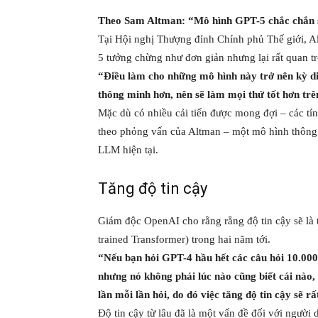
Theo Sam Altman: “Mô hình GPT-5 chắc chắn 
Tại Hội nghị Thượng đỉnh Chính phủ Thế giới, A
5 tưởng chừng như đơn giản nhưng lại rất quan t
“Điều làm cho những mô hình này trở nên kỳ diệ
thông minh hơn, nên sẽ làm mọi thứ tốt hơn tr
Mặc dù có nhiều cải tiến được mong đợi – các tí
theo phỏng vấn của Altman – một mô hình thông m
LLM hiện tại.
Tăng độ tin cậy
Giám độc OpenAI cho rằng rằng độ tin cậy sẽ là t
trained Transformer) trong hai năm tới.
“Nếu bạn hỏi GPT-4 hầu hết các câu hỏi 10.000 l
nhưng nó không phải lúc nào cũng biết cái nào,
lần mỗi lần hỏi, do đó việc tăng độ tin cậy sẽ r
Độ tin cậy từ lâu đã là một vấn đề đối với ngườ