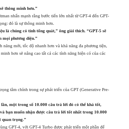
sẽ thông minh hơn.”
ltman nhấn mạnh rằng bước tiến lớn nhất từ GPT-4 đến GPT-
rọng: đó là sự thông minh hơn.
u là chúng có tính tổng quát,” ông giải thích. “GPT-5 sẽ
ên mọi phương diện.”
nh năng mới, tốc độ nhanh hơn và khả năng đa phương tiện,
inh hơn sẽ nâng cao tất cả các tính năng hiện có của các
rọng tâm chính trong sự phát triển của GPT (Generative Pre-
ần, một trong số 10.000 câu trả lời đó có thể khá tốt,
 và bạn muốn nhận được câu trả lời tốt nhất trong 10.000
ất quan trọng.”
i dùng GPT-4, với GPT-4 Turbo được phát triển một phần để