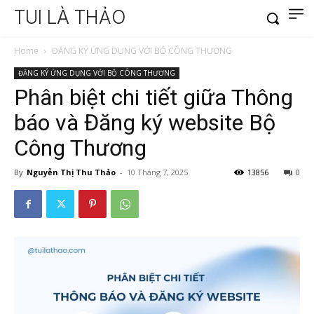
TUI LÀ THẢO
Home
ĐĂNG KÝ ỨNG DỤNG VỚI BỘ CÔNG THƯƠNG
ĐĂNG KÝ ỨNG DỤNG VỚI BỘ CÔNG THƯƠNG
Phân biệt chi tiết giữa Thông
báo và Đăng ký website Bộ
Công Thương
By
Nguyễn Thị Thu Thảo
-
10 Tháng 7, 2025
13856
0