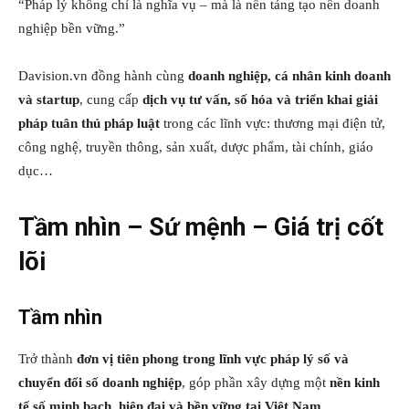
“Pháp lý không chỉ là nghĩa vụ – mà là nền tảng tạo nên doanh
nghiệp bền vững.”
Davision.vn đồng hành cùng
doanh nghiệp, cá nhân kinh doanh
và startup
, cung cấp
dịch vụ tư vấn, số hóa và triển khai giải
pháp tuân thủ pháp luật
trong các lĩnh vực: thương mại điện tử,
công nghệ, truyền thông, sản xuất, dược phẩm, tài chính, giáo
dục…
Tầm nhìn – Sứ mệnh – Giá trị cốt
lõi
Tầm nhìn
Trở thành
đơn vị tiên phong trong lĩnh vực pháp lý số và
chuyển đổi số doanh nghiệp
, góp phần xây dựng một
nền kinh
tế số minh bạch, hiện đại và bền vững tại Việt Nam
.