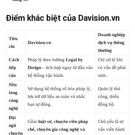
Điểm khác biệt của Davision.vn
Doanh nghiệp
Tiêu
Davision.vn
dịch vụ thông
chí
thường
Cách
Pháp lý theo hướng
Legal by
Chỉ xử lý khi
tiếp
Design
– tích hợp ngay từ đầu vào
có vấn đề phát
cận
hệ thống vận hành.
sinh.
Nền
Sử dụng hệ thống số hóa pháp lý,
Quản lý thủ
tảng
lưu trữ dữ liệu an toàn và nhắc
công, thiếu
công
hạn tự động.
đồng bộ.
nghệ
Đội
Gồm
luật sư, chuyên viên pháp
Chủ yếu là tư
ngũ
chế, chuyên gia công nghệ và
vấn viên hành
chuyên