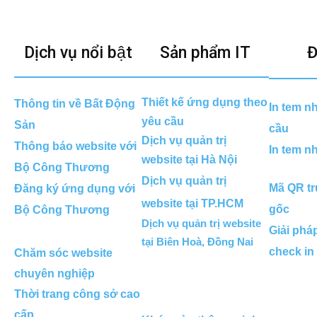
Dịch vụ nổi bật
Sản phẩm IT
Đ
Thiết kế ứng dụng theo
Thông tin về Bất Động
In tem n
yêu cầu
Sản
cầu
Dịch vụ quản trị
Thông báo website với
In tem n
website tại Hà Nội
Bộ Công Thương
Dịch vụ quản trị
Mã QR tr
Đăng ký ứng dụng với
website tại TP.HCM
gốc
Bộ Công Thương
Dịch vụ quản trị website
Giải phá
tại Biên Hoà, Đồng Nai
check in
Chăm sóc website
chuyên nghiệp
Thời trang công sở cao
cấp