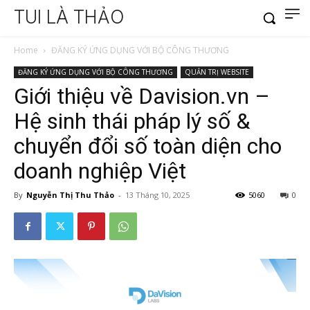
TUI LÀ THẢO
Home
ĐĂNG KÝ ỨNG DỤNG VỚI BỘ CÔNG THƯƠNG
ĐĂNG KÝ ỨNG DỤNG VỚI BỘ CÔNG THƯƠNG
QUẢN TRỊ WEBSITE
Giới thiệu về Davision.vn –
Hệ sinh thái pháp lý số &
chuyển đổi số toàn diện cho
doanh nghiệp Việt
By
Nguyễn Thị Thu Thảo
-
13 Tháng 10, 2025
5060
0