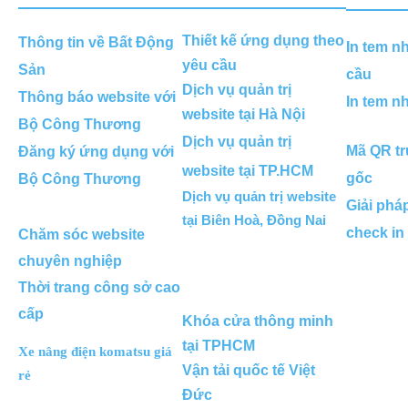
Thiết kế ứng dụng theo
Thông tin về Bất Động
In tem n
yêu cầu
Sản
cầu
Dịch vụ quản trị
Thông báo website với
In tem n
website tại Hà Nội
Bộ Công Thương
Dịch vụ quản trị
Mã QR tr
Đăng ký ứng dụng với
website tại TP.HCM
gốc
Bộ Công Thương
Dịch vụ quản trị website
Giải phá
tại Biên Hoà, Đồng Nai
check in
Chăm sóc website
chuyên nghiệp
Thời trang công sở cao
cấp
Khóa cửa thông minh
tại TPHCM
Xe nâng điện komatsu giá
Vận tải quốc tế Việt
rẻ
Đức