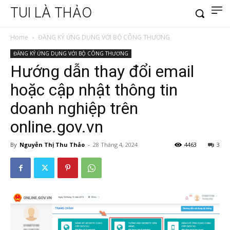
TUI LÀ THẢO
Home
ĐĂNG KÝ ỨNG DỤNG VỚI BỘ CÔNG THƯƠNG
ĐĂNG KÝ ỨNG DỤNG VỚI BỘ CÔNG THƯƠNG
Hướng dẫn thay đổi email
hoặc cập nhật thông tin
doanh nghiệp trên
online.gov.vn
By
Nguyễn Thị Thu Thảo
-
28 Tháng 4, 2024
4463
3