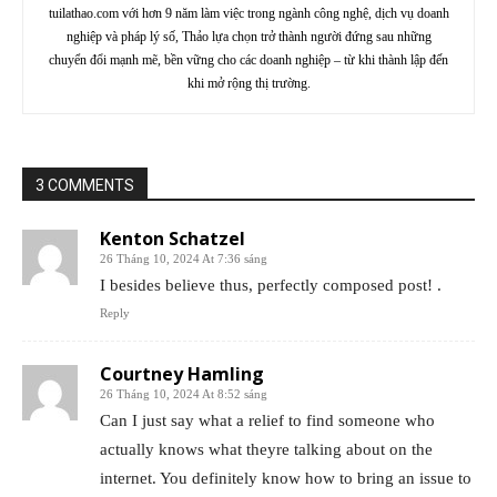
tuilathao.com với hơn 9 năm làm việc trong ngành công nghệ, dịch vụ doanh
nghiệp và pháp lý số, Thảo lựa chọn trở thành người đứng sau những
chuyển đổi mạnh mẽ, bền vững cho các doanh nghiệp – từ khi thành lập đến
khi mở rộng thị trường.
3 COMMENTS
Kenton Schatzel
26 Tháng 10, 2024 At 7:36 sáng
I besides believe thus, perfectly composed post! .
Reply
Courtney Hamling
26 Tháng 10, 2024 At 8:52 sáng
Can I just say what a relief to find someone who
actually knows what theyre talking about on the
internet. You definitely know how to bring an issue to