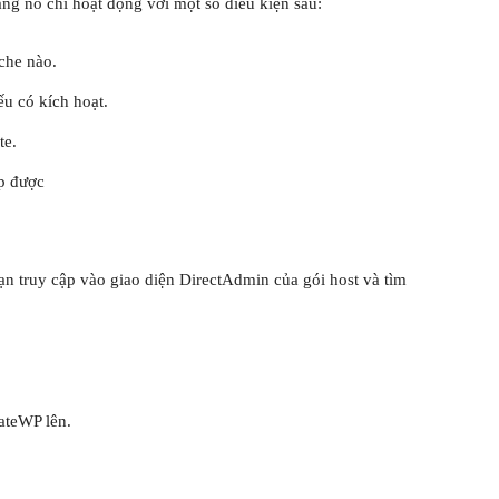
ng nó chỉ hoạt động với một số điều kiện sau:
che nào.
ếu có kích hoạt.
te.
ập được
ạn truy cập vào giao diện DirectAdmin của gói host và tìm
rateWP lên.