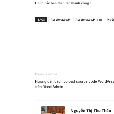
Chúc các bạn thao tác thành công !
TAGS
AccelerateWP
AccelerateWP là gì
Hướn
Previous article
Hướng dẫn cách upload source code WordPre
trên DirectAdmin
Nguyễn Thị Thu Thảo