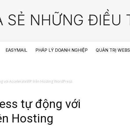
A SẺ NHỮNG ĐIỀU T
EASYMAIL
PHÁP LÝ DOANH NGHIỆP
QUẢN TRỊ WEBS
ng với AccelerateWP trên Hosting WordPress
ess tự động với
ên Hosting