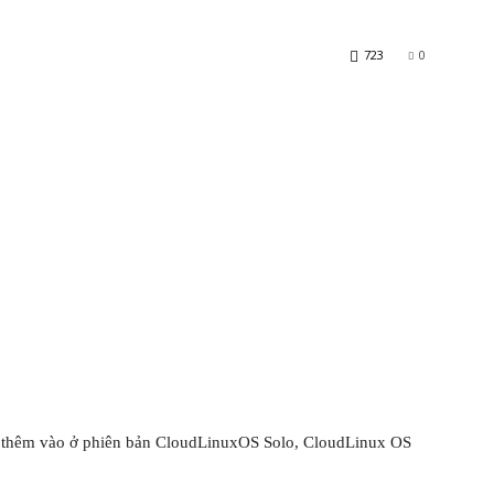
723
0
x thêm vào ở phiên bản CloudLinuxOS Solo, CloudLinux OS