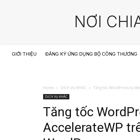
NƠI CHI
GIỚI THIỆU
ĐĂNG KÝ ỨNG DỤNG BỘ CÔNG THƯƠNG
Home
DỊCH VỤ KHÁC
Tăng tốc WordPress tự độ
DỊCH VỤ KHÁC
Tăng tốc WordPr
AccelerateWP tr