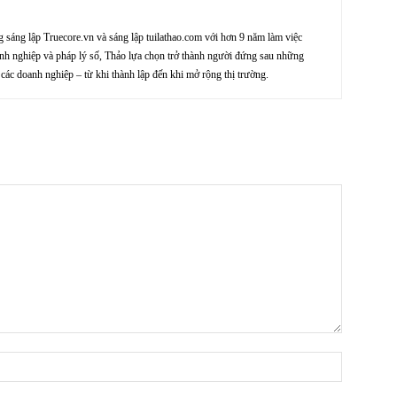
sáng lập Truecore.vn và sáng lập tuilathao.com với hơn 9 năm làm việc
nh nghiệp và pháp lý số, Thảo lựa chọn trở thành người đứng sau những
ác doanh nghiệp – từ khi thành lập đến khi mở rộng thị trường.