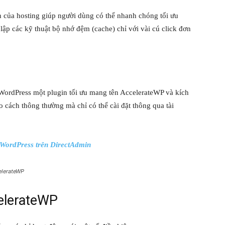
 của hosting giúp người dùng có thể nhanh chóng tối ưu
lập các kỹ thuật bộ nhớ đệm (cache) chỉ với vài cú click đơn
e WordPress một plugin tối ưu mang tên AccelerateWP và kích
o cách thông thường mà chỉ có thể cài đặt thông qua tài
WordPress trên DirectAdmin
elerateWP
elerateWP