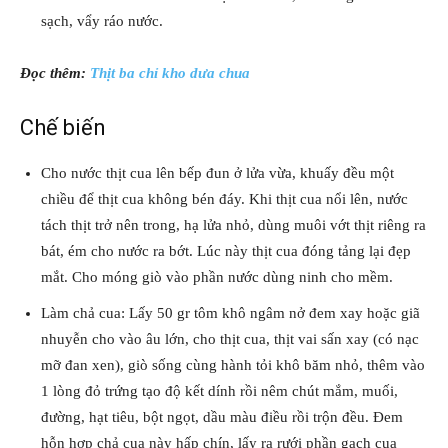
sạch, vẩy ráo nước.
Đọc thêm:
Thịt ba chỉ kho dưa chua
Chế biến
Cho nước thịt cua lên bếp đun ở lửa vừa, khuấy đều một
chiều để thịt cua không bén đáy. Khi thịt cua nổi lên, nước
tách thịt trở nên trong, hạ lửa nhỏ, dùng muôi vớt thịt riêng ra
bát, ém cho nước ra bớt. Lúc này thịt cua đóng tảng lại đẹp
mắt. Cho móng giò vào phần nước dùng ninh cho mềm.
Làm chả cua: Lấy 50 gr tôm khô ngâm nở đem xay hoặc giã
nhuyễn cho vào âu lớn, cho thịt cua, thịt vai sấn xay (có nạc
mỡ đan xen), giò sống cùng hành tỏi khô băm nhỏ, thêm vào
1 lòng đỏ trứng tạo độ kết dính rồi nêm chút mắm, muối,
đường, hạt tiêu, bột ngọt, dầu màu điều rồi trộn đều. Đem
hỗn hợp chả cua này hấp chín, lấy ra rưới phần gạch cua