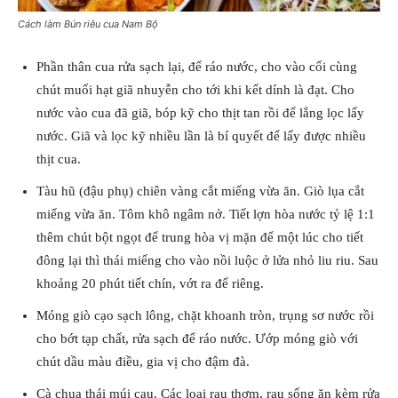
Cách làm Bún riêu cua Nam Bộ
Phần thân cua rửa sạch lại, để ráo nước, cho vào cối cùng
chút muối hạt giã nhuyễn cho tới khi kết dính là đạt. Cho
nước vào cua đã giã, bóp kỹ cho thịt tan rồi để lắng lọc lấy
nước. Giã và lọc kỹ nhiều lần là bí quyết để lấy được nhiều
thịt cua.
Tàu hũ (đậu phụ) chiên vàng cắt miếng vừa ăn. Giò lụa cắt
miếng vừa ăn. Tôm khô ngâm nở. Tiết lợn hòa nước tỷ lệ 1:1
thêm chút bột ngọt để trung hòa vị mặn để một lúc cho tiết
đông lại thì thái miếng cho vào nồi luộc ở lửa nhỏ liu riu. Sau
khoảng 20 phút tiết chín, vớt ra để riêng.
Móng giò cạo sạch lông, chặt khoanh tròn, trụng sơ nước rồi
cho bớt tạp chất, rửa sạch để ráo nước. Ướp móng giò với
chút dầu màu điều, gia vị cho đậm đà.
Cà chua thái múi cau. Các loại rau thơm, rau sống ăn kèm rửa