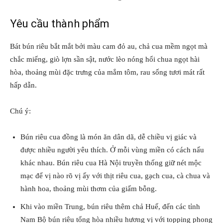
Yêu cầu thành phẩm
Bát bún riêu bắt mắt bởi màu cam đỏ au, chả cua mềm ngọt mà
chắc miếng, giò lợn sần sật, nước lèo nóng hổi chua ngọt hài
hòa, thoảng mùi đặc trưng của mắm tôm, rau sống tươi mát rất
hấp dẫn.
Chú ý:
Bún riêu cua đồng là món ăn dân dã, dễ chiều vị giác và
được nhiều người yêu thích. Ở mỗi vùng miền có cách nấu
khác nhau. Bún riêu cua Hà Nội truyền thống giữ nét mộc
mạc để vị nào rõ vị ấy với thịt riêu cua, gạch cua, cà chua và
hành hoa, thoảng mùi thơm của giấm bỗng.
Khi vào miền Trung, bún riêu thêm chả Huế, đến các tỉnh
Nam Bộ bún riêu tổng hòa nhiều hương vị với topping phong