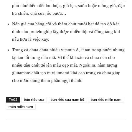
phú như thêm tiết lợn luộc, giò lụa, sườn hoặc móng giò, đậu
hũ chiên, chả cua, ốc bươu…
Nên giã cua bằng cối và thêm chút muối hạt để tạo độ kết
dính cho protein giúp lấy được nhiều thịt và đóng tảng khi
nấu hơn là việc xay.
Trong cà chua chứa nhiều vitamin A, ít tan trong nước nhưng
lại tan tốt trong dầu mỡ. Vì thế khi xào cà chua nên cho
nhiều dầu chút để lên màu đẹp mắt. Ngoài ra, hàm lượng
glutamate-chất tạo ra vị umami khá cao trong cà chua giúp
cho nước dùng thêm phần ngọt thanh.
TAGS
bún riêu cua
bún riêu cua nam bộ
bún riêu miền nam
món miền nam