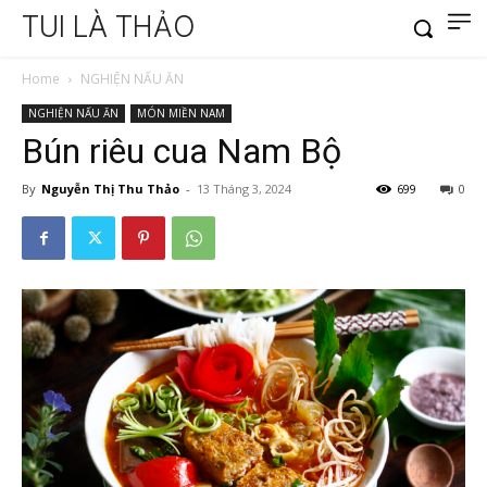
TUI LÀ THẢO
Home
NGHIỆN NẤU ĂN
NGHIỆN NẤU ĂN
MÓN MIỀN NAM
Bún riêu cua Nam Bộ
By
Nguyễn Thị Thu Thảo
-
13 Tháng 3, 2024
699
0