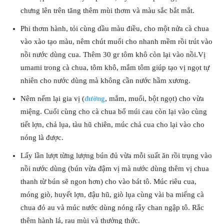
chưng lên trên tăng thêm mùi thơm và màu sắc bắt mắt.
Phi thơm hành, tỏi cùng dầu màu điều, cho một nửa cà chua
vào xào tạo màu, nêm chút muối cho nhanh mềm rồi trút vào
nồi nước dùng cua. Thêm 30 gr tôm khô còn lại vào nồi.Vị
umami trong cà chua, tôm khô, mắm tôm giúp tạo vị ngọt tự
nhiên cho nước dùng mà không cần nước hầm xương.
Nêm nếm lại gia vị (
đường
, mắm, muối, bột ngọt) cho vừa
miệng. Cuối cùng cho cà chua bổ múi cau còn lại vào cùng
tiết lợn, chả lụa, tàu hũ chiên, múc chả cua cho lại vào cho
nóng là được.
Lấy lần lượt từng lượng bún đủ vừa mỗi suất ăn rồi trụng vào
nồi nước dùng (bún vừa đậm vị mà nước dùng thêm vị chua
thanh từ bún sẽ ngon hơn) cho vào bát tô. Múc riêu cua,
móng giò, huyết lợn, đậu hũ, giò lụa cùng vài ba miếng cà
chua đỏ au và múc nước dùng nóng rẫy chan ngập tô. Rắc
thêm hành lá, rau mùi và thưởng thức.