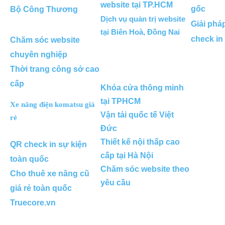
website tại TP.HCM
gốc
Bộ Công Thương
Dịch vụ quản trị website
Giải phá
tại Biên Hoà, Đồng Nai
check in
Chăm sóc website
chuyên nghiệp
Thời trang công sở cao
cấp
Khóa cửa thông minh
tại TPHCM
Xe nâng điện komatsu giá
Vận tải quốc tế Việt
rẻ
Đức
Thiết kế nội thấp cao
QR check in sự kiện
cấp tại Hà Nội
toàn quốc
Chăm sóc website theo
Cho thuê xe nâng cũ
yêu cầu
giá rẻ toàn quốc
Truecore.vn