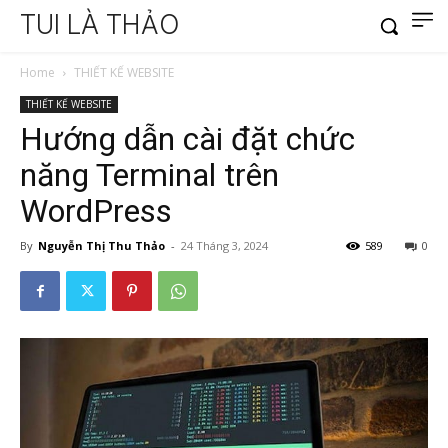
TUI LÀ THẢO
Home
THIẾT KẾ WEBSITE
THIẾT KẾ WEBSITE
Hướng dẫn cài đặt chức
năng Terminal trên
WordPress
By
Nguyễn Thị Thu Thảo
-
24 Tháng 3, 2024
589
0