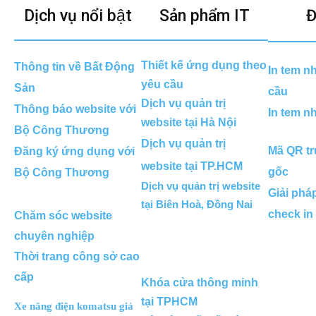
Dịch vụ nổi bật
Sản phẩm IT
Đ
Thiết kế ứng dụng theo
Thông tin về Bất Động
In tem n
yêu cầu
Sản
cầu
Dịch vụ quản trị
Thông báo website với
In tem n
website tại Hà Nội
Bộ Công Thương
Dịch vụ quản trị
Mã QR tr
Đăng ký ứng dụng với
website tại TP.HCM
gốc
Bộ Công Thương
Dịch vụ quản trị website
Giải phá
tại Biên Hoà, Đồng Nai
check in
Chăm sóc website
chuyên nghiệp
Thời trang công sở cao
cấp
Khóa cửa thông minh
tại TPHCM
Xe nâng điện komatsu giá