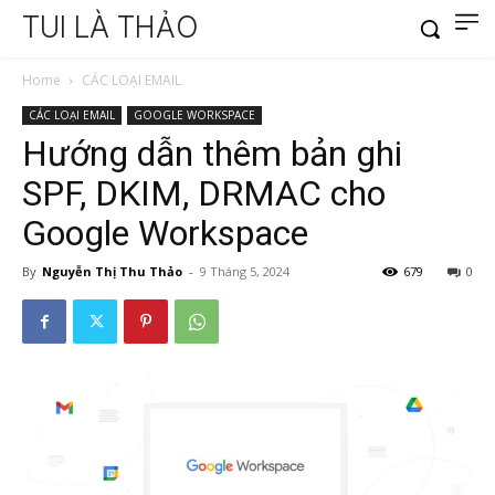
TUI LÀ THẢO
Home
CÁC LOẠI EMAIL
CÁC LOẠI EMAIL
GOOGLE WORKSPACE
Hướng dẫn thêm bản ghi
SPF, DKIM, DRMAC cho
Google Workspace
By
Nguyễn Thị Thu Thảo
-
9 Tháng 5, 2024
679
0